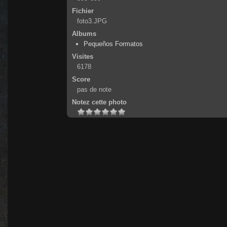
Fichier
foto3.JPG
Albums
Pequeños Formatos
Visites
6178
Score
pas de note
Notez cette photo