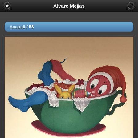
Alvaro Mejias
Accueil
/
53