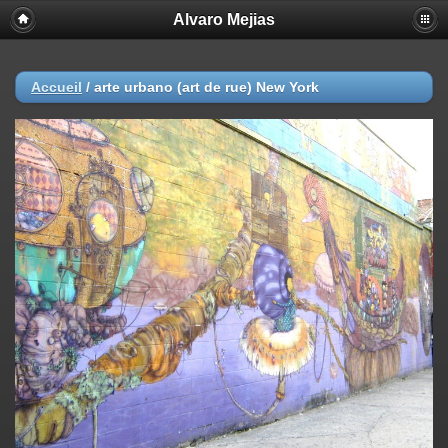
Alvaro Mejias
Accueil
/
arte urbano (art de rue) New York