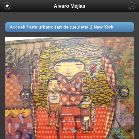
Alvaro Mejias
Accueil
/
arte urbano (art de rue,detail,) New York