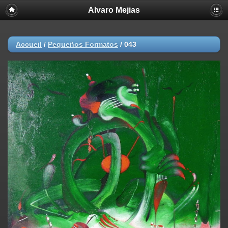
Alvaro Mejias
Accueil
/
Pequeños Formatos
/
043