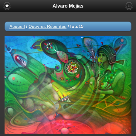
Alvaro Mejias
Accueil
/
Oeuvres Récentes
/
foto15