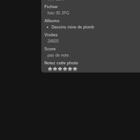
Fichier
foto 30.JPG
Albums
Dessins mine de plomb
Visites
24920
Score
pas de note
Notez cette photo