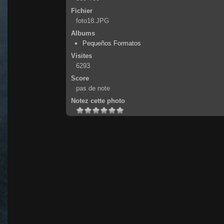
Fichier
foto18.JPG
Albums
Pequeños Formatos
Visites
6293
Score
pas de note
Notez cette photo