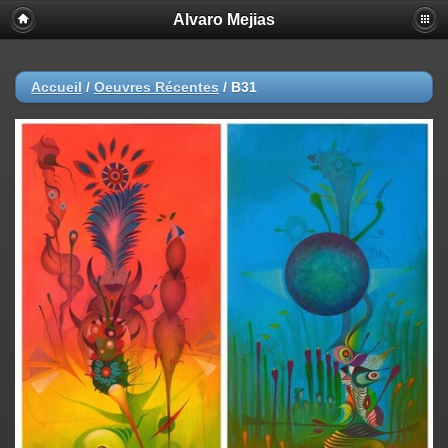
Alvaro Mejias
Accueil
/
Oeuvres Récentes
/
B31