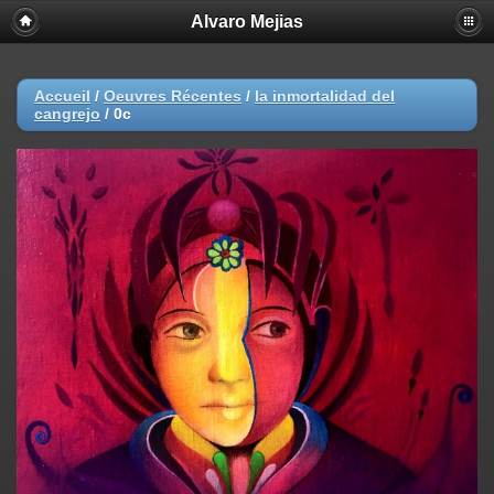
Alvaro Mejias
Accueil
/
Oeuvres Récentes
/
la inmortalidad del
cangrejo
/
0c