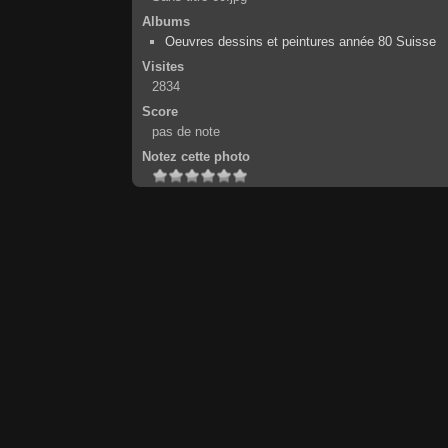
Albums
Oeuvres dessins et peintures année 80 Suisse
Visites
2834
Score
pas de note
Notez cette photo