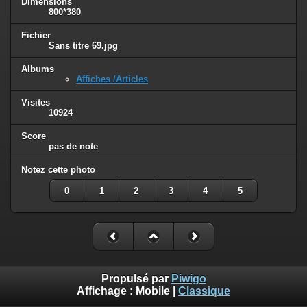
Dimensions
800*380
Fichier
Sans titre 69.jpg
Albums
Affiches /Articles
Visites
10924
Score
pas de note
Notez cette photo
0
1
2
3
4
5
Propulsé par
Piwigo
Affichage :
Mobile
|
Classique