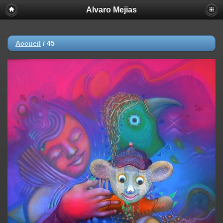
Alvaro Mejias
Accueil
/
45