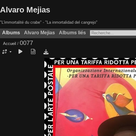
Alvaro Mejias
"L'immortalité du crabe" - "La inmortalidad del cangrejo"
Albums
Alvaro Mejias
Albums liés
0077
Accueil
/