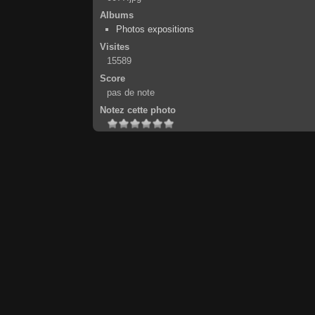
Albums
Photos expositions
Visites
15589
Score
pas de note
Notez cette photo