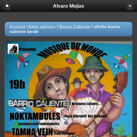
Alvaro Mejias
Accueil
/
Amis artistes
/
Barrio Caliente
/
afiche barrio
caliente besle