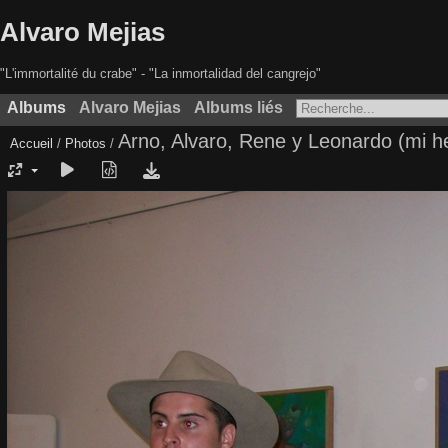
Alvaro Mejias
"L'immortalité du crabe" - "La inmortalidad del cangrejo"
Albums
Alvaro Mejias
Albums liés
Arno, Alvaro, Rene y Leonardo (mi 
Accueil
/
Photos
/