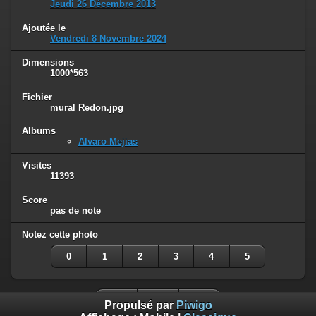
Jeudi 26 Décembre 2013
Ajoutée le
Vendredi 8 Novembre 2024
Dimensions
1000*563
Fichier
mural Redon.jpg
Albums
Alvaro Mejias
Visites
11393
Score
pas de note
Notez cette photo
0
1
2
3
4
5
Propulsé par
Piwigo