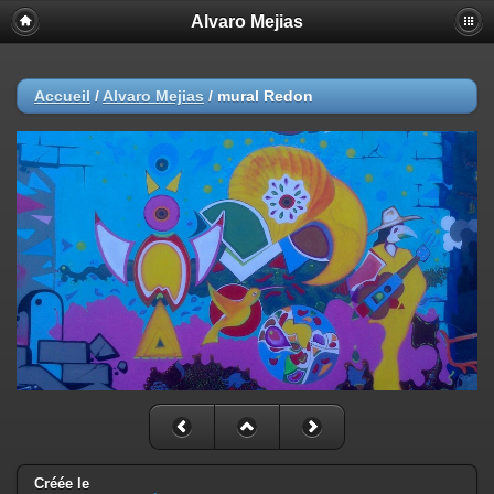
Alvaro Mejias
Accueil
/
Alvaro Mejias
/
mural Redon
Créée le